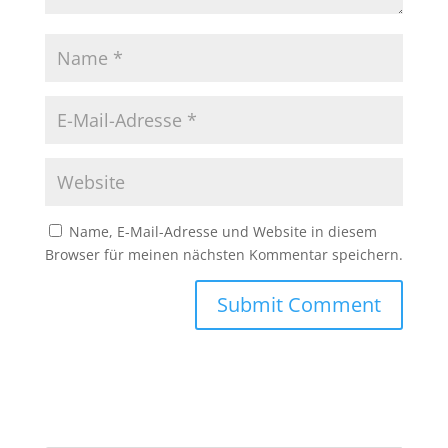
Name, E-Mail-Adresse und Website in diesem
Browser für meinen nächsten Kommentar speichern.