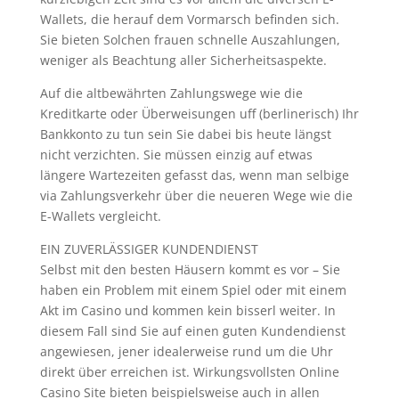
Wallets, die herauf dem Vormarsch befinden sich.
Sie bieten Solchen frauen schnelle Auszahlungen,
weniger als Beachtung aller Sicherheitsaspekte.
Auf die altbewährten Zahlungswege wie die
Kreditkarte oder Überweisungen uff (berlinerisch) Ihr
Bankkonto zu tun sein Sie dabei bis heute längst
nicht verzichten. Sie müssen einzig auf etwas
längere Wartezeiten gefasst das, wenn man selbige
via Zahlungsverkehr über die neueren Wege wie die
E-Wallets vergleicht.
EIN ZUVERLÄSSIGER KUNDENDIENST
Selbst mit den besten Häusern kommt es vor – Sie
haben ein Problem mit einem Spiel oder mit einem
Akt im Casino und kommen kein bisserl weiter. In
diesem Fall sind Sie auf einen guten Kundendienst
angewiesen, jener idealerweise rund um die Uhr
direkt über erreichen ist. Wirkungsvollsten Online
Casino Site bieten beispielsweise auch in allen