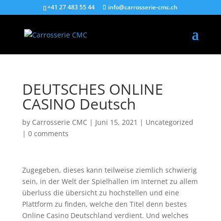
+41 27 483 55 44
info@carrosserie-cmc.ch
DEUTSCHES ONLINE
CASINO Deutsch
by
Carrosserie CMC
|
Juni 15, 2021
|
Uncategorized
|
0 comments
Zugegeben, dieses kann teilweise ziemlich schwierig
sein, in der Welt der Spielhallen im Internet zu allem
überluss die übersicht zu hochstellen und eine
Plattform zu finden, welche den Titel denn bestes
Online Casino Deutschland verdient. Und welches