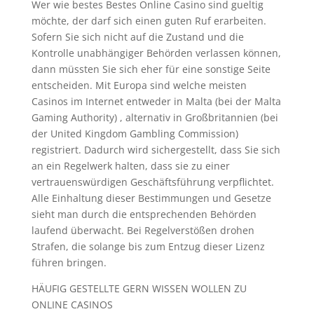
Wer wie bestes Bestes Online Casino sind gueltig
möchte, der darf sich einen guten Ruf erarbeiten.
Sofern Sie sich nicht auf die Zustand und die
Kontrolle unabhängiger Behörden verlassen können,
dann müssten Sie sich eher für eine sonstige Seite
entscheiden. Mit Europa sind welche meisten
Casinos im Internet entweder in Malta (bei der Malta
Gaming Authority) , alternativ in Großbritannien (bei
der United Kingdom Gambling Commission)
registriert. Dadurch wird sichergestellt, dass Sie sich
an ein Regelwerk halten, dass sie zu einer
vertrauenswürdigen Geschäftsführung verpflichtet.
Alle Einhaltung dieser Bestimmungen und Gesetze
sieht man durch die entsprechenden Behörden
laufend überwacht. Bei Regelverstößen drohen
Strafen, die solange bis zum Entzug dieser Lizenz
führen bringen.
HÄUFIG GESTELLTE GERN WISSEN WOLLEN ZU
ONLINE CASINOS