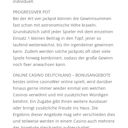
individuell.
PROGRESSIVER POT
Bei der Art von Jackpot können die Gewinnsummen
fast schon mit astronomische Höhe kraxeln.
Grundsätzlich zahlt jeder Spieler mit dem einzelnen
Einsatz 1 kleinen Beitrag in den Topf, jener so
laufend weiterwächst, bis ihn irgendeiner gewinnen
kann. Zudem werden solche Jackpots oft über viele
Spiele hinweg kombiniert, sodass der große Gewinn
noch fixer anwachsen kann.
ONLINE CASINO DEUTCHLAND – BONUSANGEBOTE
bestes online casinoWer online spielt, wird darüber
hinaus gerne immer wieder einmal von welchen
Casinos verwöhnt und mit zusätzlichen Würdigen
belohnt. Ein Zugabe gibt Ihnen weitere Ausdauer
oder bringt zusätzliche Freude ins Haus. Die
Ergebnis dieser Angebote mag sehr verschieden dies
und teilweise werden in einem Casino auch mehrere
der Angebote gleichzeitig aufgeschaltet: