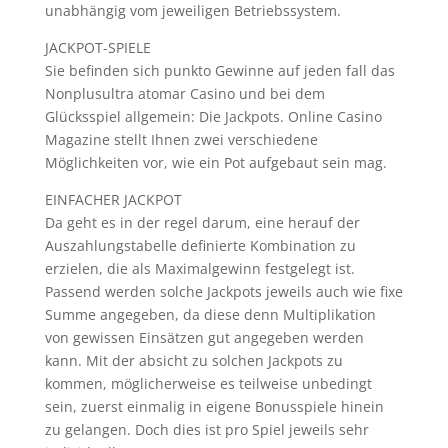
unabhängig vom jeweiligen Betriebssystem.
JACKPOT-SPIELE
Sie befinden sich punkto Gewinne auf jeden fall das
Nonplusultra atomar Casino und bei dem
Glücksspiel allgemein: Die Jackpots. Online Casino
Magazine stellt Ihnen zwei verschiedene
Möglichkeiten vor, wie ein Pot aufgebaut sein mag.
EINFACHER JACKPOT
Da geht es in der regel darum, eine herauf der
Auszahlungstabelle definierte Kombination zu
erzielen, die als Maximalgewinn festgelegt ist.
Passend werden solche Jackpots jeweils auch wie fixe
Summe angegeben, da diese denn Multiplikation
von gewissen Einsätzen gut angegeben werden
kann. Mit der absicht zu solchen Jackpots zu
kommen, möglicherweise es teilweise unbedingt
sein, zuerst einmalig in eigene Bonusspiele hinein
zu gelangen. Doch dies ist pro Spiel jeweils sehr