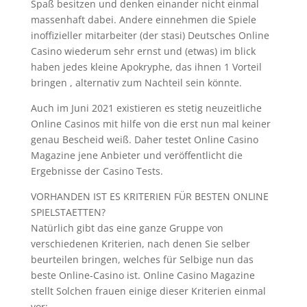
Spaß besitzen und denken einander nicht einmal
massenhaft dabei. Andere einnehmen die Spiele
inoffizieller mitarbeiter (der stasi) Deutsches Online
Casino wiederum sehr ernst und (etwas) im blick
haben jedes kleine Apokryphe, das ihnen 1 Vorteil
bringen , alternativ zum Nachteil sein könnte.
Auch im Juni 2021 existieren es stetig neuzeitliche
Online Casinos mit hilfe von die erst nun mal keiner
genau Bescheid weiß. Daher testet Online Casino
Magazine jene Anbieter und veröffentlicht die
Ergebnisse der Casino Tests.
VORHANDEN IST ES KRITERIEN FÜR BESTEN ONLINE
SPIELSTAETTEN?
Natürlich gibt das eine ganze Gruppe von
verschiedenen Kriterien, nach denen Sie selber
beurteilen bringen, welches für Selbige nun das
beste Online-Casino ist. Online Casino Magazine
stellt Solchen frauen einige dieser Kriterien einmal
vor: