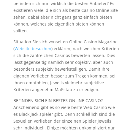
befinden sich nun wirklich die besten Anbieter? Es
existieren viele, die sich als beste Casino Online Site
sehen, dabei aber nicht ganz ganz einfach bieten
können, welches sie eigentlich bieten können
sollten.
Situation Sie sich vonseiten Online Casino Magazine
(
Website besuchen
) erklären, nach welchen Kriterien
sich die zahlreichen Casinos bewerten lassen. Dies
lässt gegenseitig nämlich sehr objektiv, aber auch
besonders subjektiv bewerkstelligen. Damit Ihre
eigenen Vorlieben besser zum Tragen kommen, sei
Ihnen empfohlen, jeweils vielmehr subjektive
Kriterien angenehm Maßstab zu erledigen.
BEFINDEN SICH EIN BESTES ONLINE CASINO?
Anscheinend gibt es so viele beste Web Casino wie
es Black jack spieler gibt. Denn schließlich sind die
Sexuellen vorlieben der einzelnen Spieler jeweils
sehr individuell. Einige möchten unkompliziert nur