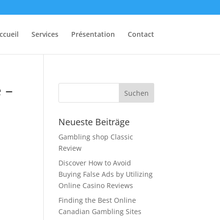
ccueil
Services
Présentation
Contact
 –
Neueste Beiträge
Gambling shop Classic
Review
Discover How to Avoid
Buying False Ads by Utilizing
Online Casino Reviews
Finding the Best Online
Canadian Gambling Sites