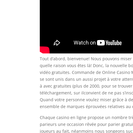
Tout d’abord, bienvenue! Nous pouvons miser 
quelle raison vous êtes là! Donc, la nouvelle 
vidéo gratuites. Commande de Online Casino M
se sont unis dans un aussi projet à votre atten
à avec gratuites (plus de 2000, pour se trouver
téléchargement, sur ilconvient de ne pas s’insc
Quand votre personne voulez miser grâce à de 
ensemble de marques éprouvées relatives au c
Chaque casino en ligne propose un nombre trè
parieurs une occasion rêvée pour parier gratuit
joueurs au fait, néanmoins nous songeons succ