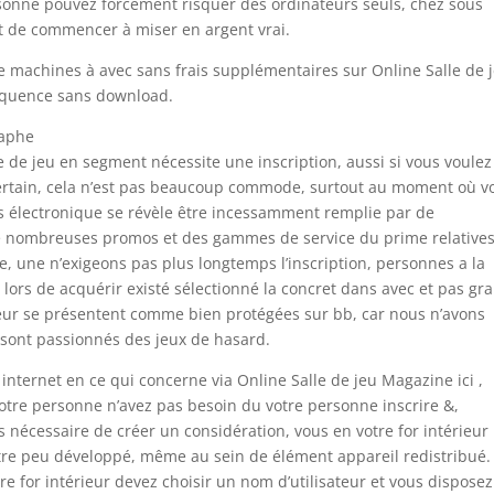
rsonne pouvez forcément risquer des ordinateurs seuls, chez sous
t de commencer à miser en argent vrai.
 machines à avec sans frais supplémentaires sur Online Salle de 
séquence sans download.
taphe
 de jeu en segment nécessite une inscription, aussi si vous voulez
certain, cela n’est pas beaucoup commode, surtout au moment où v
s électronique se révèle être incessamment remplie par de
e nombreuses promos et des gammes de service du prime relative
e, une n’exigeons pas plus longtemps l’inscription, personnes a la
lors de acquérir existé sélectionné la concret dans avec et pas gr
ateur se présentent comme bien protégées sur bb, car nous n’avons
 sont passionnés des jeux de hasard.
internet en ce qui concerne via Online Salle de jeu Magazine ici ,
votre personne n’avez pas besoin du votre personne inscrire &,
as nécessaire de créer un considération, vous en votre for intérieur
être peu développé, même au sein de élément appareil redistribué.
 for intérieur devez choisir un nom d’utilisateur et vous dispose