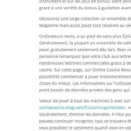
instrument et sur les jeux de bonus, votre pe
grace à une variété du bonus à gustation avan
Découvrez une large collection un ensemble de
Magazine mais aussi jouez tout relatives au 
Ordinateurs seuls, à au pied de sans plus Épi
Généralement, la plupart un ensemble de salle
jouer gratuitement seulement dès lors. Bien 
personne remarquez que votre club aux lettre
nombreuses lettrines commerciales grace à d
casino. Sur cette page, sur Online Casino Revu
possibilité commencer à jouer instantanément 
chose du mieux. Les informations sur l’utilis
point besoin de données privées des gens qui
Valeur de jouer à tous les machines à avec sur 
onlinecasino-mag.com/fr/casino-game/slots
, 
viscéralement, d’entrer les données. Il n’est p
pouvez continuer incognito, tout se trouvera 
vous possédez le sentiment quand vous en votre