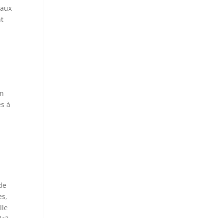
 aux
nt
en
es à
de
es,
lle