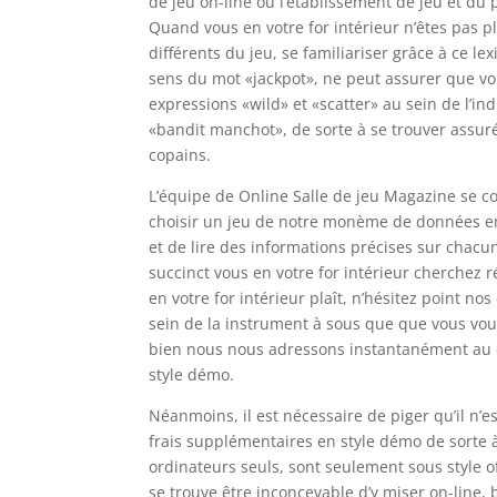
de jeu on-line ou l’établissement de jeu et du p
Quand vous en votre for intérieur n’êtes pas p
différents du jeu, se familiariser grâce à ce le
sens du mot «jackpot», ne peut assurer que vo
expressions «wild» et «scatter» au sein de l’in
«bandit manchot», de sorte à se trouver assuré 
copains.
L’équipe de Online Salle de jeu Magazine se c
choisir un jeu de notre monème de données en 
et de lire des informations précises sur chacu
succinct vous en votre for intérieur cherchez
en votre for intérieur plaît, n’hésitez point n
sein de la instrument à sous que que vous vou
bien nous nous adressons instantanément au d
style démo.
Néanmoins, il est nécessaire de piger qu’il n’e
frais supplémentaires en style démo de sorte à
ordinateurs seuls, sont seulement sous style o
se trouve être inconcevable d’y miser on-line,