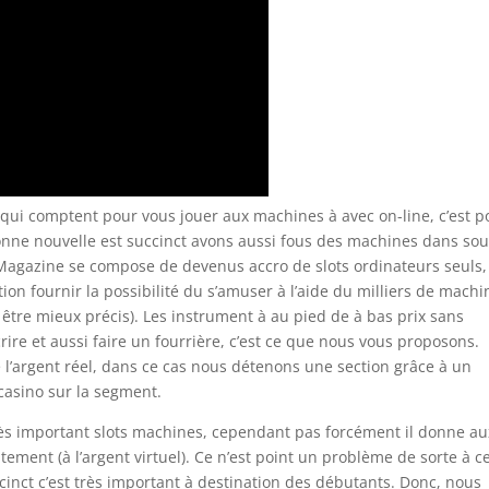
qui comptent pour vous jouer aux machines à avec on-line, c’est p
bonne nouvelle est succinct avons aussi fous des machines dans so
agazine se compose de devenus accro de slots ordinateurs seuls,
tion fournir la possibilité du s’amuser à l’aide du milliers de machi
 être mieux précis). Les instrument à au pied de à bas prix sans
rire et aussi faire un fourrière, c’est ce que nous vous proposons.
l’argent réel, dans ce cas nous détenons une section grâce à un
asino sur la segment.
s important slots machines, cependant pas forcément il donne au
ement (à l’argent virtuel). Ce n’est point un problème de sorte à c
inct c’est très important à destination des débutants. Donc, nous